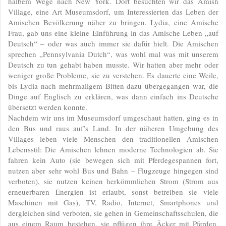
halbem Wege nach New York. Dort besuchten wir das Amish
Village, eine Art Museumsdorf, um Interessierten das Leben der
Amischen Bevölkerung näher zu bringen. Lydia, eine Amische
Frau, gab uns eine kleine Einführung in das Amische Leben „auf
Deutsch“ – oder was auch immer sie dafür hielt. Die Amischen
sprechen „Pennsylvania Dutch“, was wohl mal was mit unserem
Deutsch zu tun gehabt haben musste. Wir hatten aber mehr oder
weniger große Probleme, sie zu verstehen. Es dauerte eine Weile,
bis Lydia nach mehrmaligem Bitten dazu übergegangen war, die
Dinge auf Englisch zu erklären, was dann einfach ins Deutsche
übersetzt werden konnte.
Nachdem wir uns im Museumsdorf umgeschaut hatten, ging es in
den Bus und raus auf’s Land. In der näheren Umgebung des
Villages leben viele Menschen den traditionellen Amischen
Lebensstil: Die Amischen lehnen moderne Technologien ab. Sie
fahren kein Auto (sie bewegen sich mit Pferdegespannen fort,
nutzen aber sehr wohl Bus und Bahn – Flugzeuge hingegen sind
verboten), sie nutzen keinen herkömmlichen Strom (Strom aus
erneuerbaren Energien ist erlaubt, sonst betreiben sie viele
Maschinen mit Gas), TV, Radio, Internet, Smartphones und
dergleichen sind verboten, sie gehen in Gemeinschaftsschulen, die
aus einem Raum bestehen, sie pflügen ihre Äcker mit Pferden,