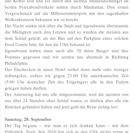
alle Koffer rein und los durch den dichten Straßendschungel im
besten Feierabendverkehr mitten durch Manhattan. Den ersten
Vorgeschmack auf die Millionenmetropole mit den sagenhaften
Wolkenkratzern bekamen wir so bereits.
Die Nacht senkte sich über die Stadt und irgendwann übermannte
die Müdigkeit auch den Letzten und so wurden die meisten aus
dem Schlaf geholt, als der Bus auf den Parkplatz eines solchen
Food Courts fuhr, für den die USA bekannt ist.
Irgendwann hatten dann auch alle 38 ihren Burger und ihre
Pommes gegessen und wir setzten uns abermals in Richtung
Philadelphia.
Das Einchecken in unser Hotel verlief dann mehr oder weniger
reibungslos, sodass wir gegen 23:00 Uhr amerikanischer Zeit
(5:00 Uhr deutscher Zeit des Folgetages) alle in den Federn
gelegen haben durften.
Der Anreisetag hat uns alle mitgenommen, weil die meisten von
uns über 24 Stunden ohne Schlaf waren, es dürften aber alle ein
Bettchen gefunden haben und jetzt geht die Reise richtig los!
Samstag, 28. September
Der Tag begann – wie man es sich denken kann – mit dem
Frühstück. Fazit: Seit 2010 hat sich in den USA nichts getan in