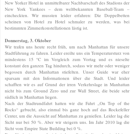
New Yorker Hotel in unmittelbarer Nachbarschaft des Stadions der
New York Yankees – dem weltbekannten Baseball-Team –
eincheckten. Wir mussten leider erfahren: Die Doppelbetten
scheinen von Hotel zu Hotel schmaler zu werden, was bei
bestimmten Zimmerkonstellationen lästig ist.
Donnerstag, 3. Oktober
Wir trafen uns heute recht früh, um nach Manhattan für unsere
Stadtführung zu fahren. Leider ereilte uns ein Temperatursturz von
mindestens 15 °C im Vergleich zum Vortag und es nieselte
konstant den ganzen Tag hindurch, sodass wir mehr oder weniger
begossen durch Manhattan stiefelten. Unser Guide war eher
sparsam mit den Informationen über die Stadt. Und leider
schafften wir es auf Grund der irren Verkehrslage in Manhattan
nicht bis zum Ground Zero und zur Wall Street, die beide sehr
südlich in Manhattan liegen.
Nach der Stadtrundfahrt hatten wir die Fahrt „On Top of the
Rocks“ gebucht, also einmal bis ganz hoch auf das Rockefeller
Center, um die Aussicht auf Manhattan zu genießen. Leider lag die
Sicht nur bei 50 %. Aber wir steigern uns. Im Jahr 2010 lag die
Sicht vom Empire State Building bei 0 %.