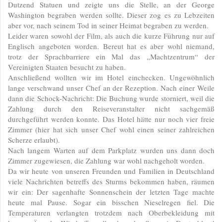
Dutzend Statuen und zeigte uns die Stelle, an der George
Washington begraben werden sollte. Dieser zog es zu Lebzeiten
aber vor, nach seinem Tod in seiner Heimat begraben zu werden.
Leider waren sowohl der Film, als auch die kurze Führung nur auf
Englisch angeboten worden. Bereut hat es aber wohl niemand,
trotz der Sprachbarriere ein Mal das „Machtzentrum“ der
Vereinigten Staaten besucht zu haben.
Anschließend wollten wir im Hotel einchecken. Ungewöhnlich
lange verschwand unser Chef an der Rezeption. Nach einer Weile
dann die Schock-Nachricht: Die Buchung wurde storniert, weil die
Zahlung durch den Reiseveranstalter nicht sachgemäß
durchgeführt werden konnte. Das Hotel hätte nur noch vier freie
Zimmer (hier hat sich unser Chef wohl einen seiner zahlreichen
Scherze erlaubt).
Nach langem Warten auf dem Parkplatz wurden uns dann doch
Zimmer zugewiesen, die Zahlung war wohl nachgeholt worden.
Da wir heute von unseren Freunden und Familien in Deutschland
viele Nachrichten betreffs des Sturms bekommen haben, räumen
wir ein: Der sagenhafte Sonnenschein der letzten Tage machte
heute mal Pause. Sogar ein bisschen Nieselregen fiel. Die
Temperaturen verlangten trotzdem nach Oberbekleidung mit