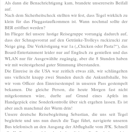
Als dann die Benachrichtigung kam, brandete unsererseits Beifall
auf.
Nach dem Sicherheitscheck stellten wir fest, dass Tegel wirklich zu
klein für das Fluggastaufkommen ist. Wann nochmal sollte der
BER eröffnet werden?
Im Flieger fiel unsere lustige Reisegruppe vorrangig dadurch auf,
dass der Schnapsvorrat auf den Getränke-Trolleys ruckizucki zur
Neige ging. Die Verköstigung war 1a („Chicken oder Pasta?“), das
Board-Entertainment leider nur auf Englisch zu genießen und das
WLAN nur für Ausgewählte zugängig, aber die 8 Stunden haben
wir mit weitestgehend guter Stimmung überstanden.
Die Einreise in die USA war zeitlich etwas zäh, wir schlängelten
uns vielleicht knapp zwei Stunden durch die Ankunftshalle, bis
wir vom Officer den Einreisestempel in unseren Pass gestempelt
bekamen. Die gleiche Person, die heute Morgen fast nicht
mitgekommen wäre, durfte auf Grund eines Apfels im
Handgepäck eine Sonderkontrolle über sich ergehen lassen. Es ist
aber auch manchmal der Wurm drin!
Unsere deutsche Reisebegleitung Sebastian, die uns seit Tegel
begleitete und uns nun durch die Tage führt, navigierte unseren
Bus telefonisch an den Ausgang der Abflughalle vom JFK. Schnell