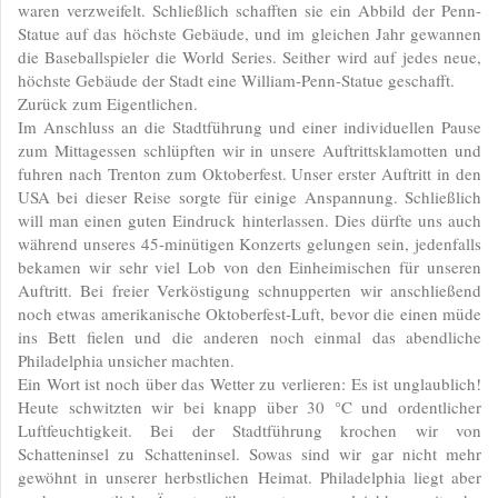
waren verzweifelt. Schließlich schafften sie ein Abbild der Penn-
Statue auf das höchste Gebäude, und im gleichen Jahr gewannen
die Baseballspieler die World Series. Seither wird auf jedes neue,
höchste Gebäude der Stadt eine William-Penn-Statue geschafft.
Zurück zum Eigentlichen.
Im Anschluss an die Stadtführung und einer individuellen Pause
zum Mittagessen schlüpften wir in unsere Auftrittsklamotten und
fuhren nach Trenton zum Oktoberfest. Unser erster Auftritt in den
USA bei dieser Reise sorgte für einige Anspannung. Schließlich
will man einen guten Eindruck hinterlassen. Dies dürfte uns auch
während unseres 45-minütigen Konzerts gelungen sein, jedenfalls
bekamen wir sehr viel Lob von den Einheimischen für unseren
Auftritt. Bei freier Verköstigung schnupperten wir anschließend
noch etwas amerikanische Oktoberfest-Luft, bevor die einen müde
ins Bett fielen und die anderen noch einmal das abendliche
Philadelphia unsicher machten.
Ein Wort ist noch über das Wetter zu verlieren: Es ist unglaublich!
Heute schwitzten wir bei knapp über 30 °C und ordentlicher
Luftfeuchtigkeit. Bei der Stadtführung krochen wir von
Schatteninsel zu Schatteninsel. Sowas sind wir gar nicht mehr
gewöhnt in unserer herbstlichen Heimat. Philadelphia liegt aber