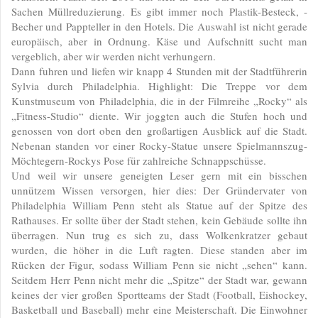
Sachen Müllreduzierung. Es gibt immer noch Plastik-Besteck, -
Becher und Pappteller in den Hotels. Die Auswahl ist nicht gerade
europäisch, aber in Ordnung. Käse und Aufschnitt sucht man
vergeblich, aber wir werden nicht verhungern.
Dann fuhren und liefen wir knapp 4 Stunden mit der Stadtführerin
Sylvia durch Philadelphia. Highlight: Die Treppe vor dem
Kunstmuseum von Philadelphia, die in der Filmreihe „Rocky“ als
„Fitness-Studio“ diente. Wir joggten auch die Stufen hoch und
genossen von dort oben den großartigen Ausblick auf die Stadt.
Nebenan standen vor einer Rocky-Statue unsere Spielmannszug-
Möchtegern-Rockys Pose für zahlreiche Schnappschüsse.
Und weil wir unsere geneigten Leser gern mit ein bisschen
unnützem Wissen versorgen, hier dies: Der Gründervater von
Philadelphia William Penn steht als Statue auf der Spitze des
Rathauses. Er sollte über der Stadt stehen, kein Gebäude sollte ihn
überragen. Nun trug es sich zu, dass Wolkenkratzer gebaut
wurden, die höher in die Luft ragten. Diese standen aber im
Rücken der Figur, sodass William Penn sie nicht „sehen“ kann.
Seitdem Herr Penn nicht mehr die „Spitze“ der Stadt war, gewann
keines der vier großen Sportteams der Stadt (Football, Eishockey,
Basketball und Baseball) mehr eine Meisterschaft. Die Einwohner