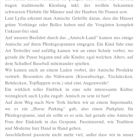
tragen traditionelle Kleidung inkl. der weithin bekannten
schwarzen Filzhüte für Männer und der Hauben für Frauen usw.
Laut Lydia erkennt man Amische Gehöfte daran, dass die Häuser
grüne Vorhänge oder Rollos haben und die Vorgärten komplett
Unkraut-frei sind.
Auf unserer Busfahrt durch das „Amisch-Land“ kamen uns einige
Amische auf ihren Pferdegespannen entgegen. Ein Kind fuhr eine
Art Tretroller und zufällig kamen wir an einer Schule vorbei, wo
gerade die Pause begann und alle Kinder, egal welchen Alters, auf
dem Schulhof Baseball miteinander spielten.
Wir kamen auch an einem Laden vorbei, der Amische Produkte
vertrieb. Besonders die Nähwaren (Kissenbezüge, Tischdecken,
Bettdecken, Topflappen uvm.) sind eine Augenweide!
Ein wirklich toller Einblick in eine sehr interessante Kultur,
wenngleich auch Lydia zugab: Amisch zu sein ist hart!
Auf dem Weg nach New York hielten wir an einem Supermarkt,
wo es ein „Horse Parking“ gab, also einen Parkplatz für
Pferdegespanne, und als sollte es so sein, lud gerade eine Amische
Frau ihre Einkäufe in das Gespann. Faszinierend, wie Tradition
und Moderne hier Hand in Hand gehen.
Anschließend passierte nicht mehr viel, außer dass wir in unser