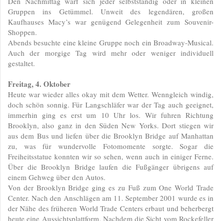
Den Nachmittag warf sich jeder selbstständig oder in kleinen
Gruppen ins Getümmel. Unweit des legendären, großen
Kaufhauses Macy’s war genügend Gelegenheit zum Souvenir-
Shoppen.
Abends besuchte eine kleine Gruppe noch ein Broadway-Musical.
Auch der morgige Tag wird mehr oder weniger individuell
gestaltet.
Freitag, 4. Oktober
Heute war wieder alles okay mit dem Wetter. Wenngleich windig,
doch schön sonnig. Für Langschläfer war der Tag auch geeignet,
immerhin ging es erst um 10 Uhr los. Wir fuhren Richtung
Brooklyn, also ganz in den Süden New Yorks. Dort stiegen wir
aus dem Bus und liefen über die Brooklyn Bridge auf Manhattan
zu, was für wundervolle Fotomomente sorgte. Sogar die
Freiheitsstatue konnten wir so sehen, wenn auch in einiger Ferne.
Über die Brooklyn Bridge laufen die Fußgänger übrigens auf
einem Gehweg über den Autos.
Von der Brooklyn Bridge ging es zu Fuß zum One World Trade
Center. Nach den Anschlägen am 11. September 2001 wurde es in
der Nähe des früheren World Trade Centers erbaut und beherbergt
heute eine Aussichtsplattform. Nachdem die Sicht vom Rockefeller