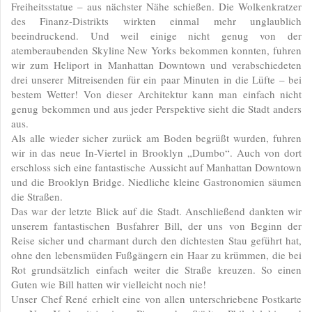
Freiheitsstatue – aus nächster Nähe schießen. Die Wolkenkratzer
des Finanz-Distrikts wirkten einmal mehr unglaublich
beeindruckend. Und weil einige nicht genug von der
atemberaubenden Skyline New Yorks bekommen konnten, fuhren
wir zum Heliport in Manhattan Downtown und verabschiedeten
drei unserer Mitreisenden für ein paar Minuten in die Lüfte – bei
bestem Wetter! Von dieser Architektur kann man einfach nicht
genug bekommen und aus jeder Perspektive sieht die Stadt anders
aus.
Als alle wieder sicher zurück am Boden begrüßt wurden, fuhren
wir in das neue In-Viertel in Brooklyn „Dumbo“. Auch von dort
erschloss sich eine fantastische Aussicht auf Manhattan Downtown
und die Brooklyn Bridge. Niedliche kleine Gastronomien säumen
die Straßen.
Das war der letzte Blick auf die Stadt. Anschließend dankten wir
unserem fantastischen Busfahrer Bill, der uns von Beginn der
Reise sicher und charmant durch den dichtesten Stau geführt hat,
ohne den lebensmüden Fußgängern ein Haar zu krümmen, die bei
Rot grundsätzlich einfach weiter die Straße kreuzen. So einen
Guten wie Bill hatten wir vielleicht noch nie!
Unser Chef René erhielt eine von allen unterschriebene Postkarte