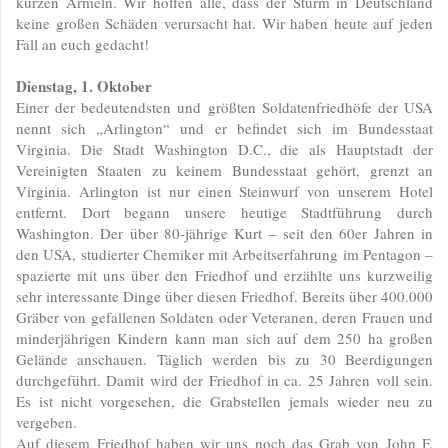
kurzen Ärmeln. Wir hoffen alle, dass der Sturm in Deutschland
keine großen Schäden verursacht hat. Wir haben heute auf jeden
Fall an euch gedacht!
Dienstag, 1. Oktober
Einer der bedeutendsten und größten Soldatenfriedhöfe der USA
nennt sich „Arlington“ und er befindet sich im Bundesstaat
Virginia. Die Stadt Washington D.C., die als Hauptstadt der
Vereinigten Staaten zu keinem Bundesstaat gehört, grenzt an
Virginia. Arlington ist nur einen Steinwurf von unserem Hotel
entfernt. Dort begann unsere heutige Stadtführung durch
Washington. Der über 80-jährige Kurt – seit den 60er Jahren in
den USA, studierter Chemiker mit Arbeitserfahrung im Pentagon –
spazierte mit uns über den Friedhof und erzählte uns kurzweilig
sehr interessante Dinge über diesen Friedhof. Bereits über 400.000
Gräber von gefallenen Soldaten oder Veteranen, deren Frauen und
minderjährigen Kindern kann man sich auf dem 250 ha großen
Gelände anschauen. Täglich werden bis zu 30 Beerdigungen
durchgeführt. Damit wird der Friedhof in ca. 25 Jahren voll sein.
Es ist nicht vorgesehen, die Grabstellen jemals wieder neu zu
vergeben.
Auf diesem Friedhof haben wir uns noch das Grab von John F.