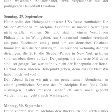
auch wesentlich Äquator-näher, etwa vergleichbar mit der
portugiesen Hauptstadt Lissabon.
Sonntag, 29. September
Heute sollte der Höhepunkt unserer USA-Reise stattfinden: Die
Steuben-Parade in Philadelphia. Leider hat sie unsere Erwartungen
nicht erfüllen können. Sie fand statt in einem Vorort von
Philadelphia, im Wohngebiet. Am Straßenrand standen vereinzelt
ein paar Zuschauer, einzig rund um ein deutsches Gasthaus
tummelten sich die Schaulustigen. Ein bisschen wehmütig dachten
diejenigen, die 2010 die Steuben-Parade in New York gelaufen
sind, an eben diese zurück. Denjenigen, die das erste Mal dabei
sind, sei gesagt: Das war definitiv nicht der Höhepunkt der Reise.
Es wird einen anderen Höhepunkt geben, denn eins ist klar: Wir
haben noch viel vor!
Den Abend ließen wir mit einem gemeinsamen Abendessen in
einem gemütlichen Separee des Philadelphia Hard Rock Cafés
ausklingen. Koffer mussten schließlich auch noch gepackt
werden, morgen geht’s nach Washington.
Montag, 30. September
Heute kehrten wir Philadelphia den Rücken zu und setzten über