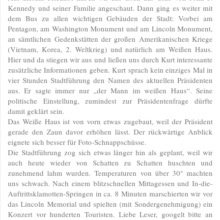
Kennedy und seiner Familie angeschaut. Dann ging es weiter mit
dem Bus zu allen wichtigen Gebäuden der Stadt: Vorbei am
Pentagon, am Washington Monument und am Lincoln Monument,
an sämtlichen Gedenkstätten der großen Amerikanischen Kriege
(Vietnam, Korea, 2. Weltkrieg) und natürlich am Weißen Haus.
Hier und da stiegen wir aus und ließen uns durch Kurt interessante
zusätzliche Informationen geben. Kurt sprach kein einziges Mal in
vier Stunden Stadtführung den Namen des aktuellen Präsidenten
aus. Er sagte immer nur „der Mann im weißen Haus“. Seine
politische Einstellung, zumindest zur Präsidentenfrage dürfte
damit geklärt sein.
Das Weiße Haus ist von vorn etwas zugebaut, weil der Präsident
gerade den Zaun davor erhöhen lässt. Der rückwärtige Anblick
eignete sich besser für Foto-Schnappschüsse.
Die Stadtführung zog sich etwas länger hin als geplant, weil wir
auch heute wieder von Schatten zu Schatten huschten und
zunehmend lahm wurden. Temperaturen von über 30° machten
uns schwach. Nach einem blitzschnellen Mittagessen und In-die-
Auftrittsklamotten-Springen in ca. 8 Minuten marschierten wir vor
das Lincoln Memorial und spielten (mit Sondergenehmigung) ein
Konzert vor hunderten Touristen. Liebe Leser, googelt bitte an