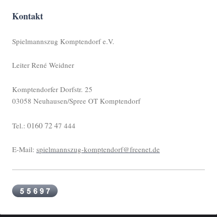
Kontakt
Spielmannszug Komptendorf e.V.
Leiter René Weidner
Komptendorfer Dorfstr. 25
03058 Neuhausen/Spree OT Komptendorf
0160 72 4
Tel.:
7 444
E-Mail:
spielmannszug-komptendorf@freenet.de