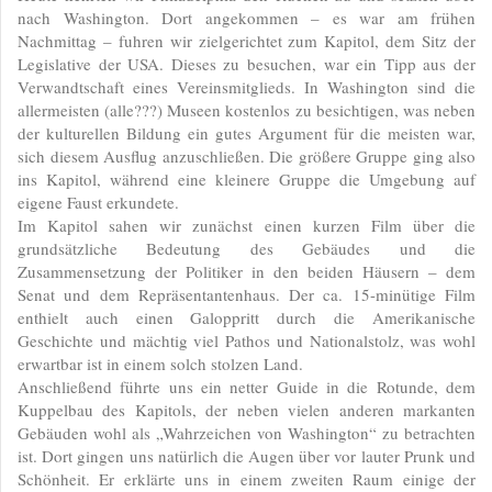
nach Washington. Dort angekommen – es war am frühen
Nachmittag – fuhren wir zielgerichtet zum Kapitol, dem Sitz der
Legislative der USA. Dieses zu besuchen, war ein Tipp aus der
Verwandtschaft eines Vereinsmitglieds. In Washington sind die
allermeisten (alle???) Museen kostenlos zu besichtigen, was neben
der kulturellen Bildung ein gutes Argument für die meisten war,
sich diesem Ausflug anzuschließen. Die größere Gruppe ging also
ins Kapitol, während eine kleinere Gruppe die Umgebung auf
eigene Faust erkundete.
Im Kapitol sahen wir zunächst einen kurzen Film über die
grundsätzliche Bedeutung des Gebäudes und die
Zusammensetzung der Politiker in den beiden Häusern – dem
Senat und dem Repräsentantenhaus. Der ca. 15-minütige Film
enthielt auch einen Galoppritt durch die Amerikanische
Geschichte und mächtig viel Pathos und Nationalstolz, was wohl
erwartbar ist in einem solch stolzen Land.
Anschließend führte uns ein netter Guide in die Rotunde, dem
Kuppelbau des Kapitols, der neben vielen anderen markanten
Gebäuden wohl als „Wahrzeichen von Washington“ zu betrachten
ist. Dort gingen uns natürlich die Augen über vor lauter Prunk und
Schönheit. Er erklärte uns in einem zweiten Raum einige der